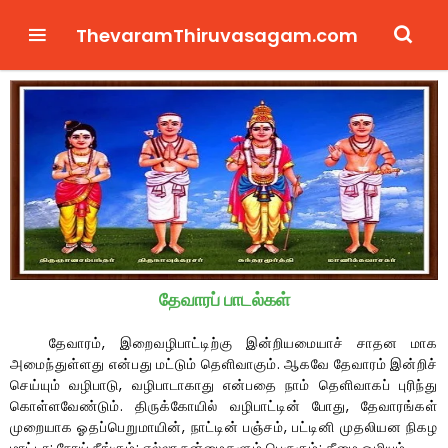
ThevaramThiruvasagam.com
தேவாரப் பாடல்கள்
தேவாரம், இறைவழிபாட்டிற்கு இன்றியமையாச் சாதன மாக
அமைந்துள்ளது என்பது மட்டும் தெளிவாகும். ஆகவே தேவாரம் இன்றிச்
செய்யும் வழிபாடு, வழிபாடாகாது என்பதை நாம் தெளிவாகப் புரிந்து
கொள்ளவேண்டும். திருக்கோயில் வழிபாட்டின் போது, தேவாரங்கள்
முறையாக ஓதப்பெறுமாயின், நாட்டின் பஞ்சம், பட்டினி முதலியன நிகழ