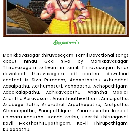
திருவாசகம்
Manikkavasagar thiruvasagam Tamil Devotional songs
about hindu God Siva by Manikkavasagar.
Thiruvasagam to Learn in tamil. Thiruvasagam lyrics
download. thiruvasagam pdf content download
content is Siva Puranam, Aananthathu Azhundhal,
Aasaipathu, Aathumasuti, Achapathu, Achopathigam,
Addaikalapathu, Adhisayapathu, Anantha Maalai,
Anantha Paravasam, Ananthaatheetham, Annaipathu,
Anuboga Suthi, Ariuruthal, Arputhapathu, Arutpathu,
Chennepathu, Ennapathigam, Kaaruneyathu Irangal,
Kaimaru Koduthal, Kanda Pathu, Keerthi Thiruagaval,
Kovil Moothathirupathigam, Kovil Thirupathigam,
Kulaapathu.