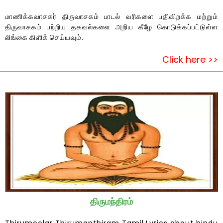
மாணிக்கவாசகர் திருவாசகம் பாடல் வரிகளை பதிவிறக்க மற்றும்
திருவாசகம் பற்றிய தகவல்களை அறிய கீழே கொடுக்கப்பட்டுள்ள
லிங்கை கிளிக் செய்யவும்.
Click here >>
திருமந்திரம்