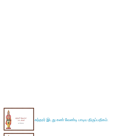
சுந்தரர் இடது கண் வேண்டி பாடிய திருப்பதிகம்.